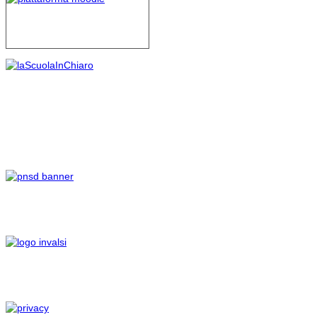
Si conferma pienamente, in
sostanza, il principio per cui
spetta alla contrattazione
collettiva definire al suo
interno norme volte a tutelare
e difendere il merito delle
scelte contrattuali, in quanto
le parti delegate alla
contrattazione integrativa
sono inevitabilmente
funzionali alle scelte
compiute con la
sottoscrizione del Ccnl.
FLC CGIL, CISL Scuola e UIL
Scuola RUA esprimono
soddisfazione per un
pronunciamento che
conferma ancora una volta
criteri e modalità di
svolgimento delle relazioni
sindacali da tempo
consolidati e che il nuovo
Contratto ha peraltro
proposto mutuandole da
quelli precedenti, sottoscritti