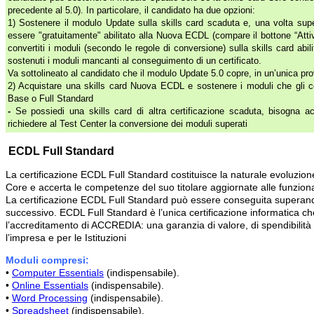
precedente al 5.0). In particolare, il candidato ha due opzioni:
1) Sostenere il modulo Update sulla skills card scaduta e, una volta supe
essere "gratuitamente" abilitato alla Nuova ECDL (compare il bottone “At
convertiti i moduli (secondo le regole di conversione) sulla skills card a
sostenuti i moduli mancanti al conseguimento di un certificato.
Va sottolineato al candidato che il modulo Update 5.0 copre, in un’unica pro
2) Acquistare una skills card Nuova ECDL e sostenere i moduli che gli co
Base o Full Standard
-
Se possiedi una skills card di altra certificazione scaduta, bisogna 
richiedere al Test Center la conversione dei moduli superati
ECDL Full Standard
La certificazione ECDL Full Standard costituisce la naturale evoluzion
Core e accerta le competenze del suo titolare aggiornate alle funzional
La certificazione ECDL Full Standard può essere conseguita superando
successivo. ECDL Full Standard è l’unica certificazione informatica che,
l’accreditamento di ACCREDIA: una garanzia di valore, di spendibilità ed
l’impresa e per le Istituzioni
Moduli compresi:
•
Computer Essentials
(indispensabile).
•
Online Essentials
(indispensabile).
•
Word Processing
(indispensabile).
•
Spreadsheet
(indispensabile).