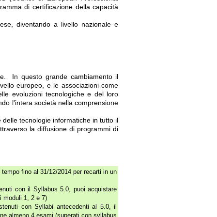
ramma di certificazione della capacità
se, diventando a livello nazionale e
ione. In questo grande cambiamento il
ivello europeo, e le associazioni come
elle evoluzioni tecnologiche e del loro
do l'intera società nella comprensione
elle tecnologie informatiche in tutto il
attraverso la diffusione di programmi di
 tempo fino al 31/12/2014 per recarti in un
ti con il Syllabus 5.0, puoi acquistare
i moduli 1, 2 e 7)
nuti con Syllabi antecedenti al 5.0, il
ene almeno 4 esami (superati con syllabus