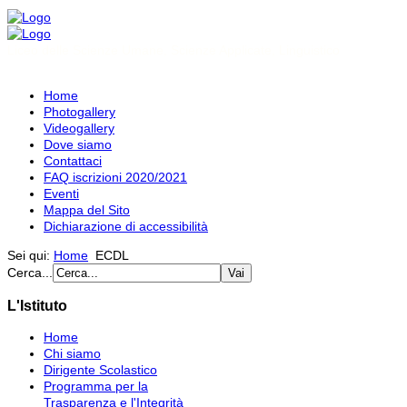
Liceo delle Scienze Umane, Scienze Applicate, Linguistico
Home
Photogallery
Videogallery
Dove siamo
Contattaci
FAQ iscrizioni 2020/2021
Eventi
Mappa del Sito
Dichiarazione di accessibilità
Sei qui:
Home
ECDL
Cerca...
L'Istituto
Home
Chi siamo
Dirigente Scolastico
Programma per la
Trasparenza e l'Integrità