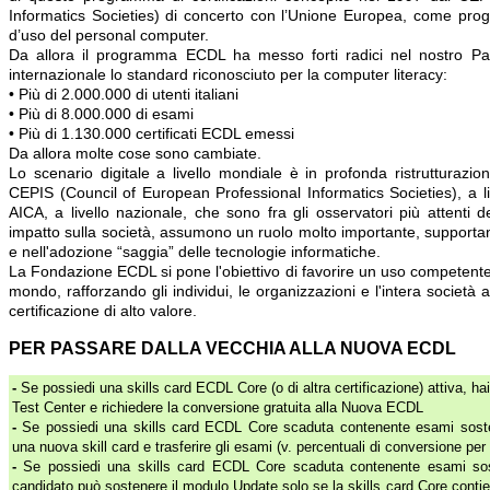
Informatics Societies) di concerto con l’Unione Europea, come prog
d’uso del personal computer.
Da allora il programma ECDL ha messo forti radici nel nostro Pae
internazionale lo standard riconosciuto per la computer literacy:
• Più di 2.000.000 di utenti italiani
• Più di 8.000.000 di esami
• Più di 1.130.000 certificati ECDL emessi
Da allora molte cose sono cambiate.
Lo scenario digitale a livello mondiale è in profonda ristrutturaz
CEPIS (Council of European Professional Informatics Societies), a l
AICA, a livello nazionale, che sono fra gli osservatori più attenti d
impatto sulla società, assumono un ruolo molto importante, supportan
e nell'adozione “saggia” delle tecnologie informatiche.
La Fondazione ECDL si pone l'obiettivo di favorire un uso competente d
mondo, rafforzando gli individui, le organizzazioni e l'intera società 
certificazione di alto valore.
PER PASSARE DALLA VECCHIA ALLA NUOVA ECDL
-
Se possiedi una skills card ECDL Core (o di altra certificazione) attiva, hai
Test Center e richiedere la conversione gratuita alla Nuova ECDL
-
Se possiedi una skills card ECDL Core scaduta contenente esami sostenu
una nuova skill card e trasferire gli esami (v. percentuali di conversione per 
-
Se possiedi una skills card ECDL Core scaduta contenente esami soste
candidato può sostenere il modulo Update solo se la skills card Core conti