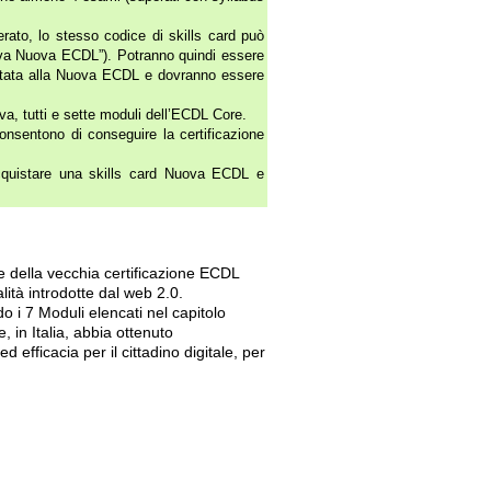
rato, lo stesso codice di skills card può
tiva Nuova ECDL”). Potranno quindi essere
bilitata alla Nuova ECDL e dovranno essere
va, tutti e sette moduli dell’ECDL Core.
nsentono di conseguire la certificazione
acquistare una skills card Nuova ECDL e
e della vecchia certificazione ECDL
ità introdotte dal web 2.0.
 i 7 Moduli elencati nel capitolo
 in Italia, abbia ottenuto
 efficacia per il cittadino digitale, per