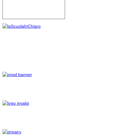
Si conferma pienamente, in
sostanza, il principio per cui
spetta alla contrattazione
collettiva definire al suo
interno norme volte a tutelare
e difendere il merito delle
scelte contrattuali, in quanto
le parti delegate alla
contrattazione integrativa
sono inevitabilmente
funzionali alle scelte
compiute con la
sottoscrizione del Ccnl.
FLC CGIL, CISL Scuola e UIL
Scuola RUA esprimono
soddisfazione per un
pronunciamento che
conferma ancora una volta
criteri e modalità di
svolgimento delle relazioni
sindacali da tempo
consolidati e che il nuovo
Contratto ha peraltro
proposto mutuandole da
quelli precedenti, sottoscritti