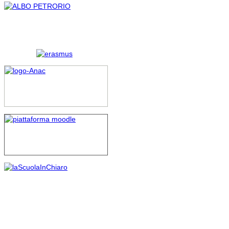
rimessione alla Corte
Costituzionale della
normativa richiamata nel
ricorso; il Giudice ha infatti
ritenuto infondata la
questione di costituzionalità,
evidenziando fra l’altro che
“nell’ambito del pubblico
impiego la contrattazione
decentrata deve ritenersi del
tutto vincolata a quella
nazionale tanto che le
clausole difformi sono nulle”.
Si conferma pienamente, in
sostanza, il principio per cui
spetta alla contrattazione
collettiva definire al suo
interno norme volte a tutelare
e difendere il merito delle
scelte contrattuali, in quanto
le parti delegate alla
contrattazione integrativa
sono inevitabilmente
funzionali alle scelte
compiute con la