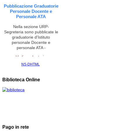
Pubblicazione Graduatorie
Personale Docente e
Personale ATA
Nella sezione URP-
Segreteria sono pubblicate le
graduatorie d'Istituto
personale Docente e
personale ATA -
Vedi graduatorie
NS-DHTML
CONTRATTAZIONE
INTEGRATIVA,
Biblioteca Online
PARTECIPA SOLO CHI HA
FIRMATO IL CONTRATTO
(18 luglio 2018)
Col Decreto n. 70407 del
2018, depositato in data
odierna presso il Tribunale di
Roma, il Giudice del Lavoro
ha rigettato il ricorso ex art.
Pago in rete
700 c.p.c. proposto dallo