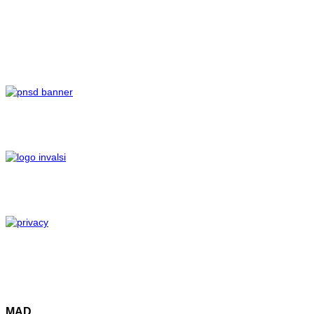
scelte contrattuali, in quanto
le parti delegate alla
contrattazione integrativa
sono inevitabilmente
funzionali alle scelte
compiute con la
sottoscrizione del Ccnl.
FLC CGIL, CISL Scuola e UIL
Scuola RUA esprimono
soddisfazione per un
pronunciamento che
conferma ancora una volta
criteri e modalità di
svolgimento delle relazioni
sindacali da tempo
consolidati e che il nuovo
Contratto ha peraltro
proposto mutuandole da
quelli precedenti, sottoscritti
anche dallo SNALS.
Roma, 18 luglio 2018
Vedi Decreto n. 70407
MAD