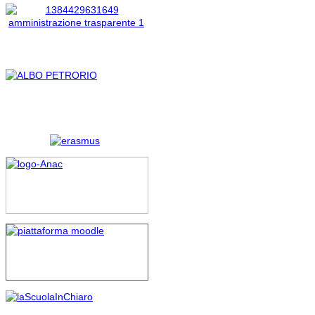
sottoscrivono il suddetto
contratto l’individuazione dei
soggetti ammessi alla
contrattazione integrativa.”
Rigettata anche la richiesta di
rimessione alla Corte
Costituzionale della
normativa richiamata nel
ricorso; il Giudice ha infatti
ritenuto infondata la
questione di costituzionalità,
evidenziando fra l’altro che
“nell’ambito del pubblico
impiego la contrattazione
decentrata deve ritenersi del
tutto vincolata a quella
nazionale tanto che le
clausole difformi sono nulle”.
Si conferma pienamente, in
sostanza, il principio per cui
spetta alla contrattazione
collettiva definire al suo
interno norme volte a tutelare
e difendere il merito delle