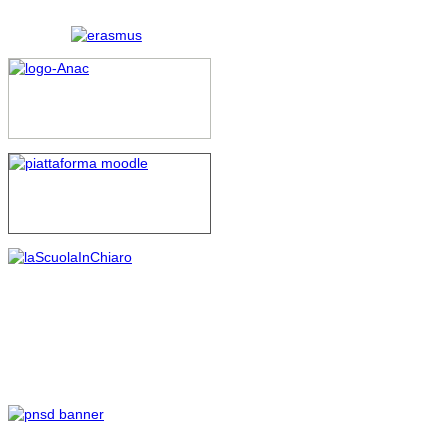
ritenuto infondata la
questione di costituzionalità,
evidenziando fra l’altro che
“nell’ambito del pubblico
impiego la contrattazione
decentrata deve ritenersi del
tutto vincolata a quella
nazionale tanto che le
clausole difformi sono nulle”.
Si conferma pienamente, in
sostanza, il principio per cui
spetta alla contrattazione
collettiva definire al suo
interno norme volte a tutelare
e difendere il merito delle
scelte contrattuali, in quanto
le parti delegate alla
contrattazione integrativa
sono inevitabilmente
funzionali alle scelte
compiute con la
sottoscrizione del Ccnl.
FLC CGIL, CISL Scuola e UIL
Scuola RUA esprimono
soddisfazione per un