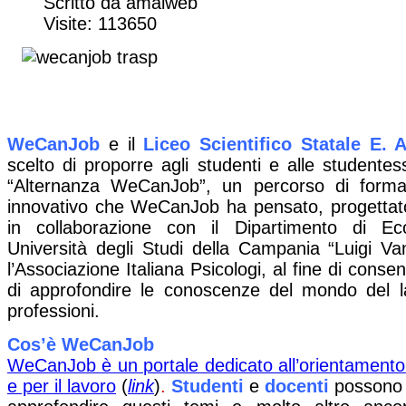
Scritto da amalweb
Visite: 113650
WeCanJob
e il
Liceo Scientifico Statale E. 
scelto di proporre agli studenti e alle studentesse
“Alternanza WeCanJob”, un percorso di formaz
innovativo che WeCanJob ha pensato, progettato
in collaborazione con il Dipartimento di Ec
Università degli Studi della Campania “Luigi Van
l’Associazione Italiana Psicologi, al fine di consen
di approfondire le conoscenze del mondo del l
professioni.
Cos’è WeCanJob
WeCanJob è un portale dedicato all’orientamento 
e per il lavoro
(
link
)
.
Studenti
e
docenti
possono u