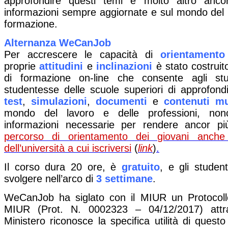
approfondire questi temi e molto altro ancor
informazioni sempre aggiornate e sul mondo del l
formazione.
Alternanza WeCanJob
Per accrescere le capacità di
orientamento
proprie
attitudini
e
inclinazioni
è stato costrui
di formazione on-line che consente agli stu
studentesse delle scuole superiori di approfondi
test
,
simulazioni
,
documenti
e
contenuti mu
mondo del lavoro e delle professioni, non
informazioni necessarie per rendere ancor più
percorso di orientamento dei giovani anche 
dell’università a cui iscriversi
(
link
)
.
Il corso dura 20 ore, è
gratuito
, e gli studen
svolgere nell’arco di
3 settimane
.
WeCanJob ha siglato con il MIUR un Protocollo
MIUR (Prot. N. 0002323 – 04/12/2017) attra
Ministero riconosce la specifica utilità di quest